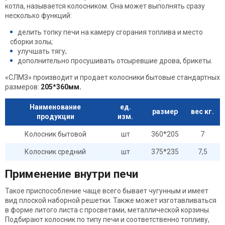
котла, называется колосником. Она может выполнять сразу
несколько функций:
делить топку печи на камеру сгорания топлива и место
сборки золы;
улучшать тягу;
дополнительно просушивать отсыревшие дрова, брикеты.
«СЛМЗ» производит и продает колосники бытовые стандартных
размеров:
205*360мм.
Наименование
ед.
размер
вес кг.
продукции
изм.
Колосник бытовой
шт
360*205
7
Колосник средний
шт
375*235
7,5
Применение внутри печи
Такое приспособление чаще всего бывает чугунным и имеет
вид плоской наборной решетки. Также может изготавливаться
в форме литого листа с просветами, металлической корзины.
Подбирают колосник по типу печи и соответственно топливу,