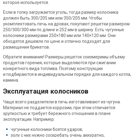
которое используется.
Если в топку загружается уголь, тогда размер колосника
должен быть 300/205 мм или 350/205 мм. Чтобы
укомплектовать печь на дровах, покупают решетки размером
250/300/300 мм по длине и 252 мм в ширину. Есть чугунные
колосники размерами 250×180 мм или 140×120 мм. Они
обходятся дешевле по цене и отлично подходят для
размещения брикетов.
Обратите внимание! Размеры решеток соизмеримы объему
продуктов горения, которые выделяются при сжигании
конкретного вида топлива. Поэтому конструкции
и подбираются в индивидуальном порядке для каждого котла,
камина.
Эксплуатация колосников
Чаще всего разделители в печь изготавливают из чугуна.
Материал не поддается коррозии, при этом отличается
хрупкостью и требует бережного отношения в плане
эксплуатации. Например:
чугунные колосники боятся ударов;
золу с них нужно соскребать очень аккуратно;